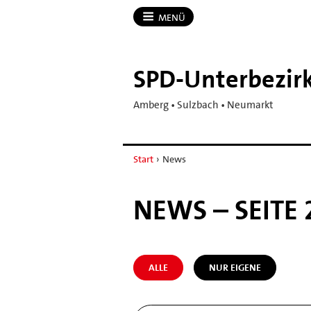
MENÜ
SPD-​Unterbezi
Amberg • Sulzbach • Neumarkt
Start
›
News
NEWS – SEITE 
ALLE
NUR EIGENE