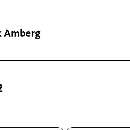
rk Amberg
2