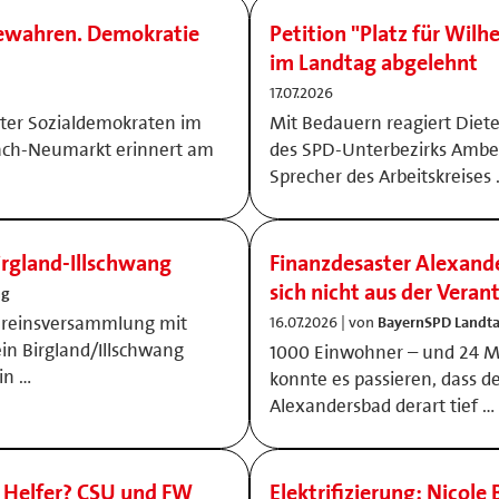
 bewahren. Demokratie
Petition "Platz für Wilh
im Landtag abgelehnt
17.07.2026
gter Sozialdemokraten im
Mit Bedauern reagiert Diete
ach-Neumarkt erinnert am
des SPD-Unterbezirks Amb
Sprecher des Arbeitskreises
rgland-Illschwang
Finanzdesaster Alexande
sich nicht aus der Vera
ng
ereinsversammlung mit
16.07.2026 | von
BayernSPD Landta
in Birgland/Illschwang
1000 Einwohner – und 24 Mi
in …
konnte es passieren, dass d
Alexandersbad derart tief …
 Helfer? CSU und FW
Elektrifizierung: Nicol