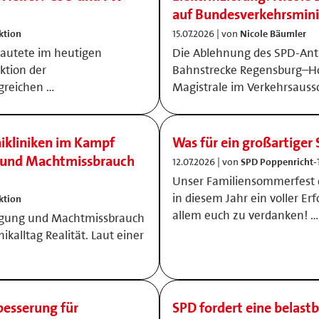
auf Bundesverkehrsmin
ktion
15.07.2026 | von
Nicole Bäumler
 lautete im heutigen
Die Ablehnung des SPD-Antra
ktion der
Bahnstrecke Regensburg–Ho
greichen …
Magistrale im Verkehrsauss
nikliniken im Kampf
Was für ein großartige
g und Machtmissbrauch
12.07.2026 | von
SPD Poppenricht-
Unser Familiensommerfest 
in diesem Jahr ein voller Er
ktion
allem euch zu verdanken! …
tigung und Machtmissbrauch
nikalltag Realität. Laut einer
esserung für
SPD fordert eine belastb