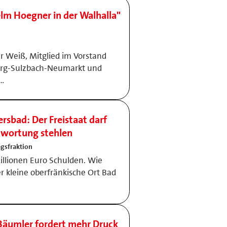
elm Hoegner in der Walhalla"
r Weiß, Mitglied im Vorstand
erg-Sulzbach-Neumarkt und
 …
rsbad: Der Freistaat darf
ntwortung stehlen
gsfraktion
llionen Euro Schulden. Wie
er kleine oberfränkische Ort Bad
e Bäumler fordert mehr Druck