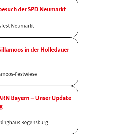
besuch der SPD Neumarkt
ksfest Neumarkt
illamoos in der Holledauer
lamoos-Festwiese
ARN Bayern – Unser Update
ng
olpinghaus Regensburg