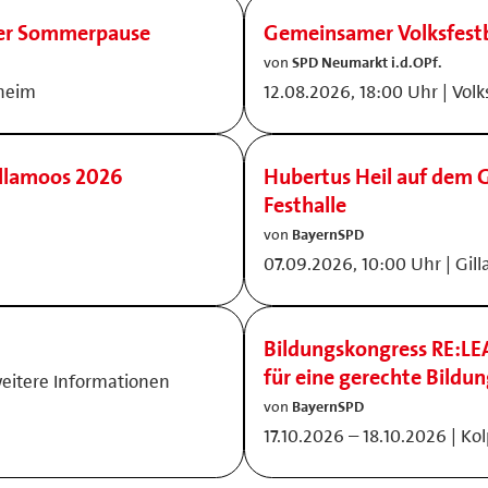
der Sommerpause
Gemeinsamer Volksfest
von
SPD Neumarkt i.d.OPf.
nheim
12.08.2026, 18:00 Uhr | Vol
illamoos 2026
Hubertus Heil auf dem G
Festhalle
von
BayernSPD
07.09.2026, 10:00 Uhr | Gil
Bildungskongress RE:LE
für eine gerechte Bildu
weitere Informationen
von
BayernSPD
17.10.2026 – 18.10.2026 | K