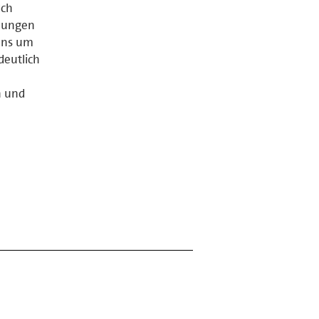
Ich
hnungen
 uns um
deutlich
n und